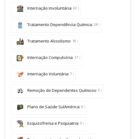
Internação Involuntária
(
62
)
Tratamento Dependência Química
(
24
)
Tratamento Alcoolismo
(
16
)
Internação Compulsória
(
21
)
Internação Voluntária
(
7
)
Remoção de Dependentes Químicos
(
5
)
Plano de Saúde SulAmérica
(
0
)
Esquizofrenia e Psiquiatria
(
0
)