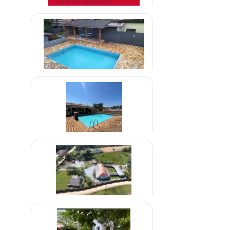
Clínica credenciada para
alcoólatras Bradesco Saúde
A combinar
Clinica de Reabilitação de Drogas
em Brazlândia - DF
R$ 1.600,00
Clínica Para Dependentes
Alcoólatras em Uberaba Minas
R$ 1.500,00
Gerais
Clínica em Abadia de Goiás
R$ 1.500,00