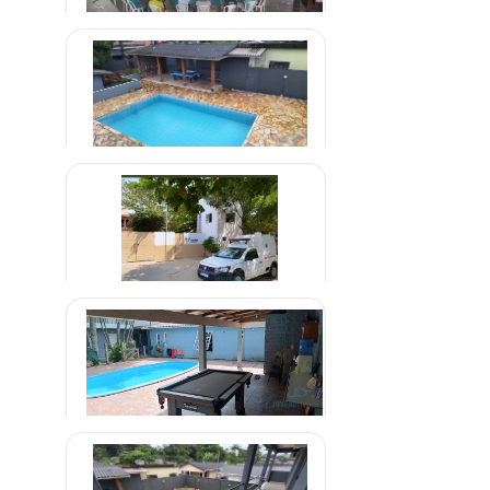
Clínica de Internação em
Aparecida de Goiânia
R$ 1.300,00
Clinica de Reabilitação de Drogas
em Brazlândia - DF
R$ 1.600,00
Clínica de Recuperação em
Parelheiros São Paulo
R$ 1.000,00
Clínica em Miracema Tocantins
R$ 1.500,00