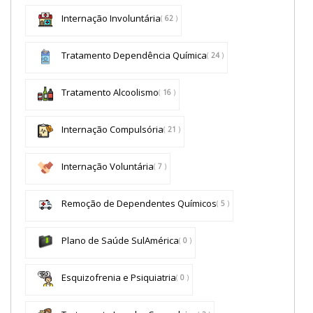
Internação Involuntária
(
62
)
Tratamento Dependência Química
(
24
)
Tratamento Alcoolismo
(
16
)
Internação Compulsória
(
21
)
Internação Voluntária
(
7
)
Remoção de Dependentes Químicos
(
5
)
Plano de Saúde SulAmérica
(
0
)
Esquizofrenia e Psiquiatria
(
0
)