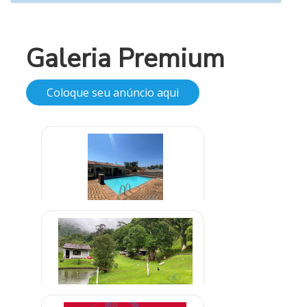
Galeria Premium
Coloque seu anúncio aqui
Clínica Para Dependentes
Alcoólatras em Uberaba Minas
R$ 1.500,00
Gerais
Clínica em Embu Guaçu São Paulo