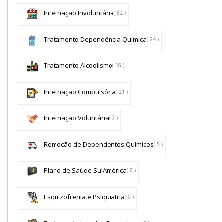
Internação Involuntária
(
62
)
Tratamento Dependência Química
(
24
)
Tratamento Alcoolismo
(
16
)
Internação Compulsória
(
21
)
Internação Voluntária
(
7
)
Remoção de Dependentes Químicos
(
5
)
Plano de Saúde SulAmérica
(
0
)
Esquizofrenia e Psiquiatria
(
0
)