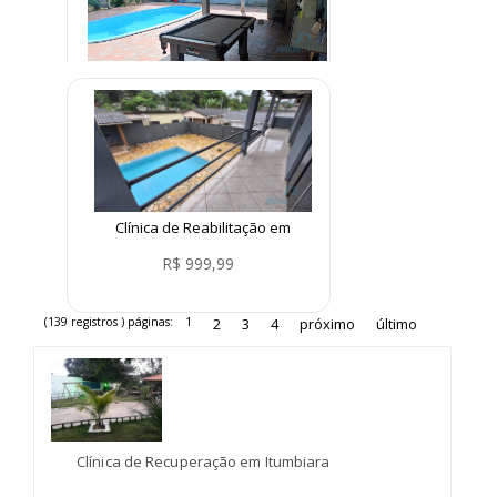
Clínica em Miracema Tocantins
R$ 1.500,00
Clínica de Reabilitação em
Parelheiros São Paulo
R$ 999,99
(139 registros ) páginas:
1
2
3
4
próximo
último
Clínica de Recuperação em Itumbiara