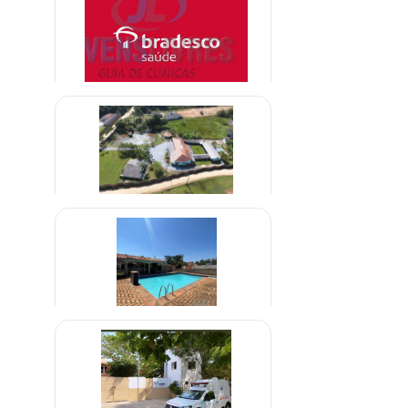
R$ 1.800,00
Clínica credenciada para
alcoólatras Bradesco Saúde
A combinar
Clínica em Abadia de Goiás
R$ 1.500,00
Clínica Para Dependentes
Alcoólatras em Uberaba Minas
R$ 1.500,00
Gerais