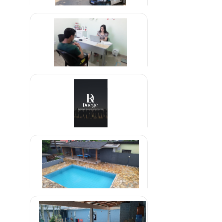
Clínica de Recuperação em
Parelheiros São Paulo
R$ 1.000,00
Clínica de Vicios em Jogos Online
R$ 2.000,00
Internações voluntária e
involuntária
R$ 1.000,00
Clinica de Reabilitação de Drogas
em Brazlândia - DF
R$ 1.600,00