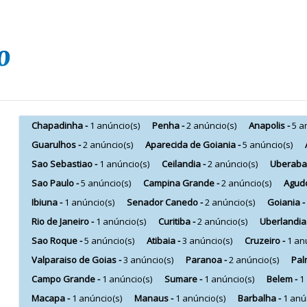
Chapadinha -
1 anúncio(s)
Penha -
2 anúncio(s)
Anapolis -
5 a
Guarulhos -
2 anúncio(s)
Aparecida de Goiania -
5 anúncio(s)
Sao Sebastiao -
1 anúncio(s)
Ceilandia -
2 anúncio(s)
Uberaba
Sao Paulo -
5 anúncio(s)
Campina Grande -
2 anúncio(s)
Agud
Ibiuna -
1 anúncio(s)
Senador Canedo -
2 anúncio(s)
Goiania -
Rio de Janeiro -
1 anúncio(s)
Curitiba -
2 anúncio(s)
Uberlandia
Sao Roque -
5 anúncio(s)
Atibaia -
3 anúncio(s)
Cruzeiro -
1 an
Valparaiso de Goias -
3 anúncio(s)
Paranoa -
2 anúncio(s)
Pal
Campo Grande -
1 anúncio(s)
Sumare -
1 anúncio(s)
Belem -
1
Macapa -
1 anúncio(s)
Manaus -
1 anúncio(s)
Barbalha -
1 anú