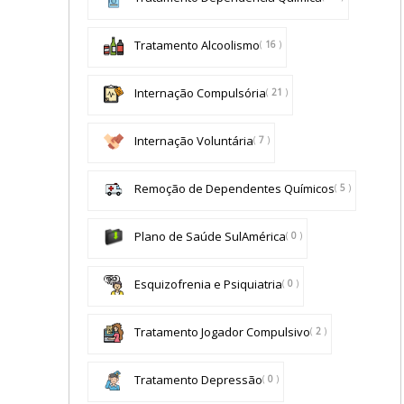
Tratamento Alcoolismo
(
16
)
Internação Compulsória
(
21
)
Internação Voluntária
(
7
)
Remoção de Dependentes Químicos
(
5
)
Plano de Saúde SulAmérica
(
0
)
Esquizofrenia e Psiquiatria
(
0
)
Tratamento Jogador Compulsivo
(
2
)
Tratamento Depressão
(
0
)