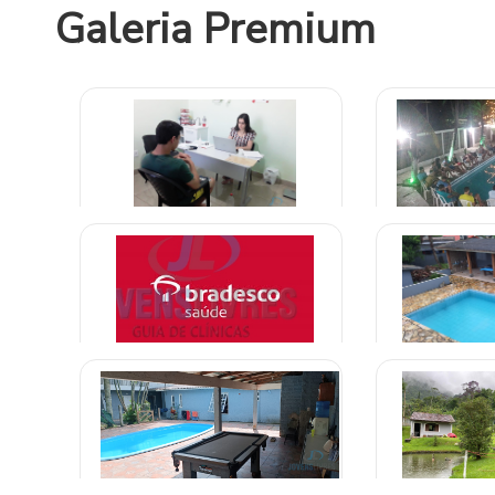
Galeria Premium
Clínica d
Clínica de Vicios em Jogos Online
Aparecid
R$ 1
R$ 2.000,00
Clínica credenciada para
Clinica de Rea
alcoólatras Bradesco Saúde
em Braz
A combinar
R$ 1
Clínica em Miracema Tocantins