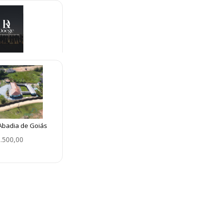
bu Guaçu São Paulo
.800,00
es voluntária e
luntária
.000,00
 Abadia de Goiás
.500,00