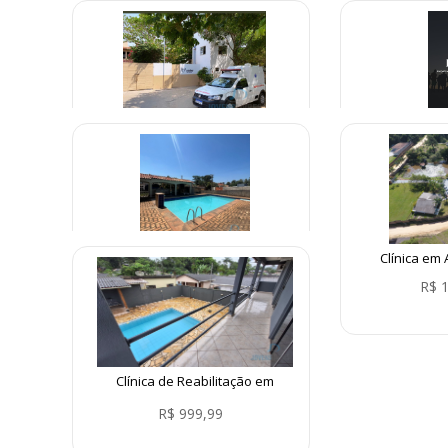
Clínica em Em
R$ 1.500,00
R$ 1
Clínica de Recuperação em
Internaçõ
Parelheiros São Paulo
invo
R$ 1.000,00
R$ 1
Clínica Para Dependentes
Clínica em
Alcoólatras em Uberaba Minas
R$ 1
R$ 1.500,00
Gerais
Clínica de Reabilitação em
Parelheiros São Paulo
R$ 999,99