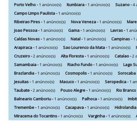
Porto Velho -
1 anúncio(s)
Itumbiara -
1 anúncio(s)
Suzano -
4 
Campo Limpo Paulista -
1 anúncio(s)
Ribeirao Pires -
1 anúncio(s)
Nova Veneza -
1 anúncio(s)
Mare
Joao Pessoa -
1 anúncio(s)
Gama -
1 anúncio(s)
Lavras -
1 anú
Caldas Novas -
1 anúncio(s)
Natal -
1 anúncio(s)
Campinas -
1 
Arapiraca -
1 anúncio(s)
Sao Lourenco da Mata -
1 anúncio(s)
Cruzeiro -
2 anúncio(s)
Alta Floresta -
1 anúncio(s)
Catalao -
2 
Samambaia -
1 anúncio(s)
Riacho Fundo -
1 anúncio(s)
Lago Su
Brazlandia -
1 anúncio(s)
Cosmopolis -
1 anúncio(s)
Sorocaba 
Jesuitas -
1 anúncio(s)
Macuco -
1 anúncio(s)
Seropedica -
1 an
Taubate -
2 anúncio(s)
Pouso Alegre -
1 anúncio(s)
Rio Branco
Balneario Camboriu -
1 anúncio(s)
Palhoca -
1 anúncio(s)
Imbi
Tremembe -
1 anúncio(s)
Cacapava -
1 anúncio(s)
Hidrolandia
Miracema do Tocantins -
1 anúncio(s)
Varginha -
1 anúncio(s)