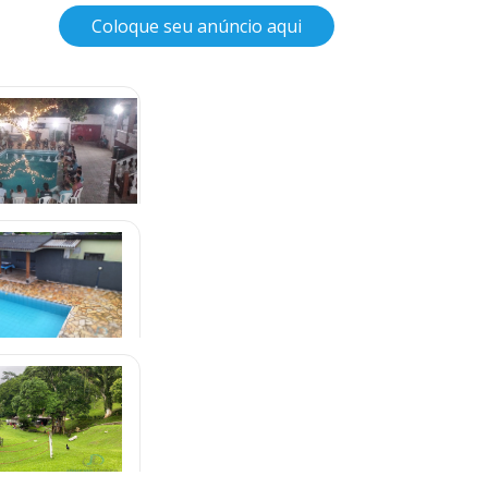
Coloque seu anúncio aqui
e Internação em
a de Goiânia
.300,00
bilitação de Drogas
lândia - DF
.600,00