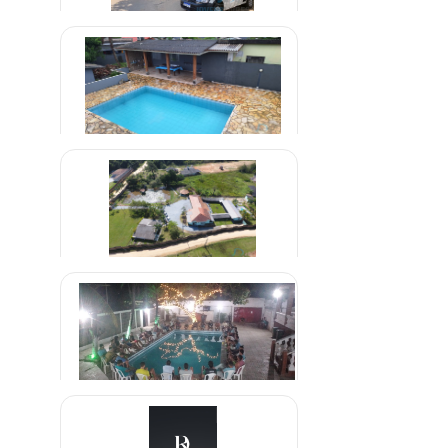
Clínica de Recuperação em
Parelheiros São Paulo
R$ 1.000,00
Clinica de Reabilitação de Drogas
em Brazlândia - DF
R$ 1.600,00
Clínica em Abadia de Goiás
R$ 1.500,00
Clínica de Internação em
Aparecida de Goiânia
R$ 1.300,00