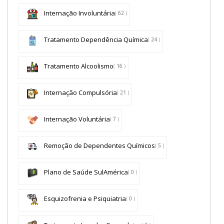
Internação Involuntária
(
62
)
Tratamento Dependência Química
(
24
)
Tratamento Alcoolismo
(
16
)
Internação Compulsória
(
21
)
Internação Voluntária
(
7
)
Remoção de Dependentes Químicos
(
5
)
Plano de Saúde SulAmérica
(
0
)
Esquizofrenia e Psiquiatria
(
0
)