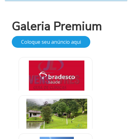
Galeria Premium
Coloque seu anúncio aqui
Clínica credenciada para
alcoólatras Bradesco Saúde
A combinar
Clínica em Embu Guaçu São Paulo