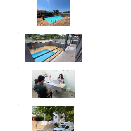
R$ 1.800,00
Clínica Para Dependentes
Alcoólatras em Uberaba Minas
R$ 1.500,00
Gerais
Clínica de Reabilitação em
Parelheiros São Paulo
R$ 999,99
Clínica de Vicios em Jogos Online
R$ 2.000,00