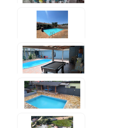
Clínica de Internação em
Aparecida de Goiânia
R$ 1.300,00
Clínica Para Dependentes
Alcoólatras em Uberaba Minas
R$ 1.500,00
Gerais
Clínica em Miracema Tocantins
R$ 1.500,00
Clinica de Reabilitação de Drogas
em Brazlândia - DF
R$ 1.600,00