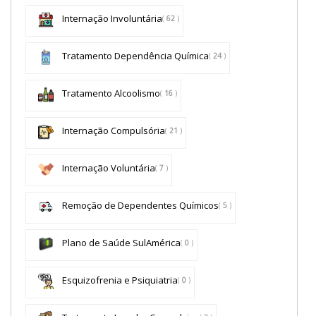
Internação Involuntária
(
62
)
Tratamento Dependência Química
(
24
)
Tratamento Alcoolismo
(
16
)
Internação Compulsória
(
21
)
Internação Voluntária
(
7
)
Remoção de Dependentes Químicos
(
5
)
Plano de Saúde SulAmérica
(
0
)
Esquizofrenia e Psiquiatria
(
0
)