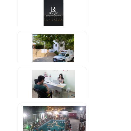
R$ 1.800,00
Internações voluntária e
involuntária
R$ 1.000,00
Clínica de Recuperação em
Parelheiros São Paulo
R$ 1.000,00
Clínica de Vicios em Jogos Online
R$ 2.000,00